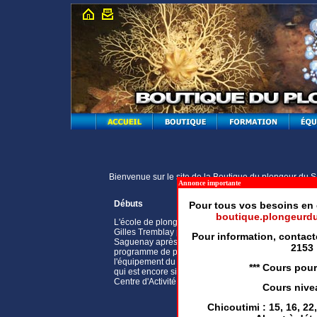
Bienvenue sur le site de la Boutique du plongeur du
Annonce importante
Débuts
Pour tous vos besoins en 
boutique.plongeurd
L'école de plongée du Saguenay a été fondée en 19
Gilles Tremblay pour desservir les besoins de la rég
Pour information, contac
Saguenay après que le Cégep de Chicoutimi ait ab
2153
programme de plongée sous-marine. Ayant récupéré
l'équipement du cégep, M. Tremblay créa son école 
*** Cours pour
qui est encore située au coeur de la ville de Saguen
Centre d'Activité Physique (CAP) du Cégep de Chico
Cours nivea
Chicoutimi : 15, 16, 22,