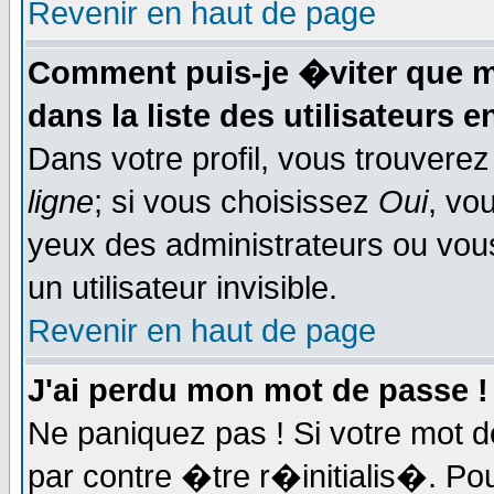
Revenir en haut de page
Comment puis-je �viter que m
dans la liste des utilisateurs e
Dans votre profil, vous trouvere
ligne
; si vous choisissez
Oui
, vo
yeux des administrateurs ou 
un utilisateur invisible.
Revenir en haut de page
J'ai perdu mon mot de passe !
Ne paniquez pas ! Si votre mot d
par contre �tre r�initialis�. Pou