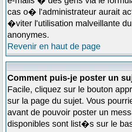
e-mails � des gens via le formul
cas o� l'administrateur aurait ac
�viter l'utilisation malveillante 
anonymes.
Revenir en haut de page
Comment puis-je poster un su
Facile, cliquez sur le bouton app
sur la page du sujet. Vous pourri
avant de pouvoir poster un messa
disponibles sont list�s sur le ba