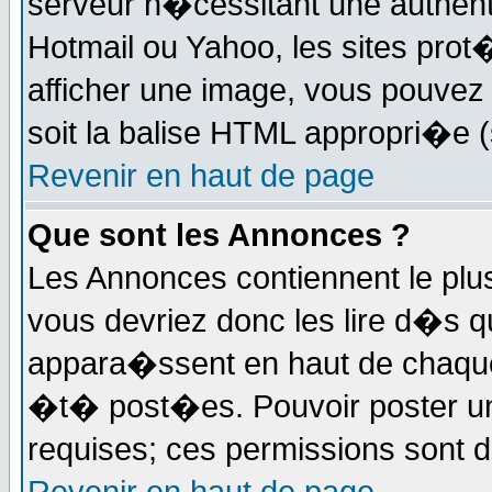
serveur n�cessitant une authenti
Hotmail ou Yahoo, les sites pro
afficher une image, vous pouvez s
soit la balise HTML appropri�e (
Revenir en haut de page
Que sont les Annonces ?
Les Annonces contiennent le plus
vous devriez donc les lire d�s 
appara�ssent en haut de chaque 
�t� post�es. Pouvoir poster u
requises; ces permissions sont d�