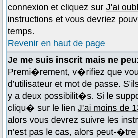
connexion et cliquez sur
J'ai ou
instructions et vous devriez pou
temps.
Revenir en haut de page
Je me suis inscrit mais ne pe
Premi�rement, v�rifiez que vo
d'utilisateur et mot de passe. S'
y a deux possibilit�s. Si le sup
cliqu� sur le lien
J'ai moins de 
alors vous devrez suivre les ins
n'est pas le cas, alors peut-�tr