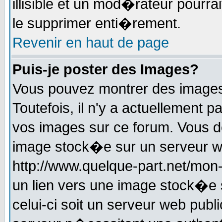
illisible et un mod�rateur pourr
le supprimer enti�rement.
Revenir en haut de page
Puis-je poster des Images?
Vous pouvez montrer des images
Toutefois, il n'y a actuellement
vos images sur ce forum. Vous d
image stock�e sur un serveur we
http://www.quelque-part.net/mon
un lien vers une image stock�e 
celui-ci soit un serveur web pub