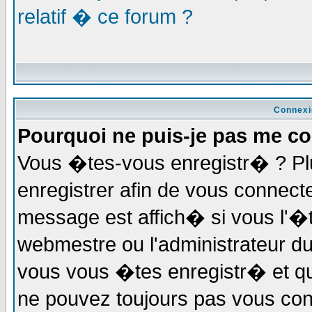
relatif � ce forum ?
Connexi
Pourquoi ne puis-je pas me co
Vous �tes-vous enregistr� ? P
enregistrer afin de vous connec
message est affich� si vous l'�te
webmestre ou l'administrateur du
vous vous �tes enregistr� et q
ne pouvez toujours pas vous con