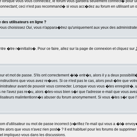
e
lorsque vous vous connectez, le forum vous gardera seulement connect� pour une
connectant; ceci n'est pas recommand� si vous acc�dez au forum en utilisant un o
des utilisateurs en ligne ?
 vous choisissez
Oui
, vous n'appara�trez qu'uniquement aux yeux des administrat
tre �tre r�initialis�. Pour ce faire, allez sur la page de connexion et cliquez sur
 et mot de passe. S'ils ont correctement �t� entr�s, alors il y a deux possibilit
instructions que vous avez re�ues. Si ce n'est pas le cas, alors peut-�tre que vot
nistrateur avant de pouvoir vous connecter. Lorsque vous vous �tes enregistr�, un
ous ne l'avez pas re�u, alors �tes-vous bien s�r que l'adresse e-mail que vous avez 
s utilisateurs malintentionn�s abuser du forum anonymement. Si vous �tes s�r que l
m d'utilisateur ou mot de passe incorrect (v�rifiez l'e-mail qui vous a �t� envo
re alors que vous n'avez rien post� ? Il est habituel pour les forums de supprimer
et impliquez-vous dans les discussions.