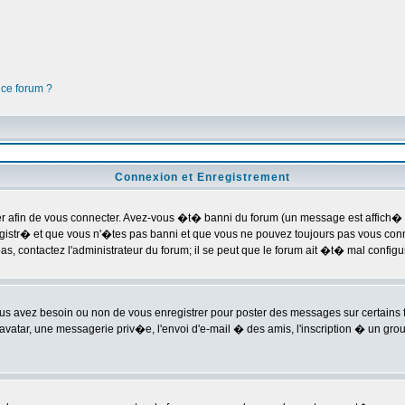
 ce forum ?
Connexion et Enregistrement
afin de vous connecter. Avez-vous �t� banni du forum (un message est affich� si
gistr� et que vous n'�tes pas banni et que vous ne pouvez toujours pas vous connect
, contactez l'administrateur du forum; il se peut que le forum ait �t� mal config
ous avez besoin ou non de vous enregistrer pour poster des messages sur certains
avatar, une messagerie priv�e, l'envoi d'e-mail � des amis, l'inscription � un group