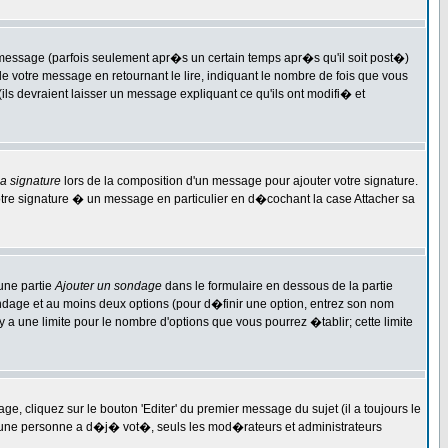
essage (parfois seulement apr�s un certain temps apr�s qu'il soit post�)
otre message en retournant le lire, indiquant le nombre de fois que vous
ls devraient laisser un message expliquant ce qu'ils ont modifi� et
sa signature
lors de la composition d'un message pour ajouter votre signature.
tre signature � un message en particulier en d�cochant la case Attacher sa
 une partie
Ajouter un sondage
dans le formulaire en dessous de la partie
ondage et au moins deux options (pour d�finir une option, entrez son nom
y a une limite pour le nombre d'options que vous pourrez �tablir; cette limite
cliquez sur le bouton 'Editer' du premier message du sujet (il a toujours le
i une personne a d�j� vot�, seuls les mod�rateurs et administrateurs