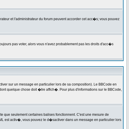
d�rateur et l'administrateur du forum peuvent accorder cet acc�s; vous pouvez
oujours pas voter, alors vous n'avez probablement pas les droits d'acc�s
tiver sur un message en particulier lors de sa composition). Le BBCode en
e dont quelque chose doit �tre affich�. Pour plus d'informations sur le BBCode,
pte que seulement certaines balises fonctionnent. C'est une mesure de
TML est activ�, vous pouvez le d�sactiver dans un message en particulier lors