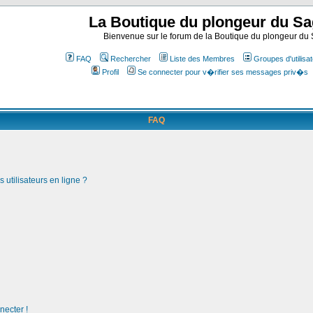
La Boutique du plongeur du S
Bienvenue sur le forum de la Boutique du plongeur d
FAQ
Rechercher
Liste des Membres
Groupes d'utilisa
Profil
Se connecter pour v�rifier ses messages priv�s
FAQ
 utilisateurs en ligne ?
necter !