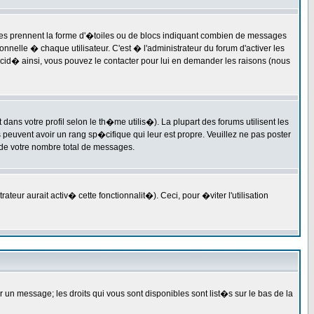
les prennent la forme d'�toiles ou de blocs indiquant combien de messages
nelle � chaque utilisateur. C'est � l'administrateur du forum d'activer les
d�cid� ainsi, vous pouvez le contacter pour lui en demander les raisons (nous
dans votre profil selon le th�me utilis�). La plupart des forums utilisent les
peuvent avoir un rang sp�cifique qui leur est propre. Veuillez ne pas poster
 de votre nombre total de messages.
ur aurait activ� cette fonctionnalit�). Ceci, pour �viter l'utilisation
r un message; les droits qui vous sont disponibles sont list�s sur le bas de la