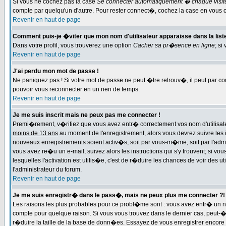
Si vous ne cochez pas la case
Se connecter automatiquement � chaque visit
compte par quelqu'un d'autre. Pour rester connect�, cochez la case en vous 
Revenir en haut de page
Comment puis-je �viter que mon nom d'utilisateur apparaisse dans la liste 
Dans votre profil, vous trouverez une option
Cacher sa pr�sence en ligne
; si
Revenir en haut de page
J'ai perdu mon mot de passe !
Ne paniquez pas ! Si votre mot de passe ne peut �tre retrouv�, il peut par con
pouvoir vous reconnecter en un rien de temps.
Revenir en haut de page
Je me suis inscrit mais ne peux pas me connecter !
Premi�rement, v�rifiez que vous avez entr� correctement vos nom d'utilisateur
moins de 13 ans
au moment de l'enregistrement, alors vous devrez suivre les 
nouveaux enregistrements soient activ�s, soit par vous-m�me, soit par l'admi
vous avez re�u un e-mail, suivez alors les instructions qui s'y trouvent; si v
lesquelles l'activation est utilis�e, c'est de r�duire les chances de voir de
l'administrateur du forum.
Revenir en haut de page
Je me suis enregistr� dans le pass�, mais ne peux plus me connecter ?!
Les raisons les plus probables pour ce probl�me sont : vous avez entr� un no
compte pour quelque raison. Si vous vous trouvez dans le dernier cas, peut-�t
r�duire la taille de la base de donn�es. Essayez de vous enregistrer encore 