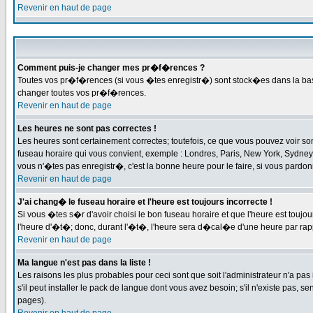
Revenir en haut de page
Comment puis-je changer mes pr�f�rences ?
Toutes vos pr�f�rences (si vous �tes enregistr�) sont stock�es dans la base
changer toutes vos pr�f�rences.
Revenir en haut de page
Les heures ne sont pas correctes !
Les heures sont certainement correctes; toutefois, ce que vous pouvez voir so
fuseau horaire qui vous convient, exemple : Londres, Paris, New York, Sydney,
vous n'�tes pas enregistr�, c'est la bonne heure pour le faire, si vous pardon
Revenir en haut de page
J'ai chang� le fuseau horaire et l'heure est toujours incorrecte !
Si vous �tes s�r d'avoir choisi le bon fuseau horaire et que l'heure est tou
l'heure d'�t�; donc, durant l'�t�, l'heure sera d�cal�e d'une heure par rapp
Revenir en haut de page
Ma langue n'est pas dans la liste !
Les raisons les plus probables pour ceci sont que soit l'administrateur n'a pa
s'il peut installer le pack de langue dont vous avez besoin; s'il n'existe pas,
pages).