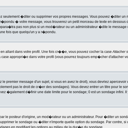
ez seulement �diter ou supprimer vos propres messages. Vous pouvez �diter un m
ondu � votre message, vous trouverez un petit morceau de texte en dessous de v
appara�tra pas non plus si un mod�rateur ou un administrateur �dite le message (i
 une fois que quelqu'un y a r�pondu.
n allant dans votre profil. Une fois cr��e, vous pouvez cocher la case
Attacher 
 case appropri�e dans votre profil (vous pourrez toujours emp�cher d'attacher vo
le premier message d'un sujet, si vous en avez le droit), vous devriez apercevoir
ablement pas le droit de cr�er des sondages). Vous devez entrer un titre pour le s
vez �galement d�finir une date limite pour le sondage; 0 est un sondage infini. Il 
 posteur d'origine, un mod�rateur ou un administrateur. Pour �diter un sondage, 
supprimer le sondage ou �diter n'importe quelle option du sondage. Par contre, s
ondages en modifiant les options au milieu de la dur�e du sondage.