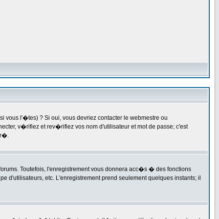
 vous l'�tes) ? Si oui, vous devriez contacter le webmestre ou
er, v�rifiez et rev�rifiez vos nom d'utilisateur et mot de passe; c'est
ur�.
 forums. Toutefois, l'enregistrement vous donnera acc�s � des fonctions
e d'utilisateurs, etc. L'enregistrement prend seulement quelques instants; il