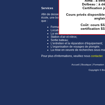
Alma : à dét
Dolbeau : à d
Certification 
Services
Afin de desservir sa clientèle, M. Tremblay a ann
Cours privés disponibles
école, une boutique offrant une vaste gamme de se
anglai
que :
Coût: cours $32
Formation de plongeurs;
certification $3
Location d'équipement;
La vente d'équipement;
Station d'air et nitrox;
Sortie bateau;
L'entretien et la réparation d'équipement;
L'organisation de voyages de plongée;
La mise en oeuvre de recherches sous-ma
Pour plus d'informations, veuillez nous
contacter
.
Accueil
|
Boutique
|
Formation
Copyright © B