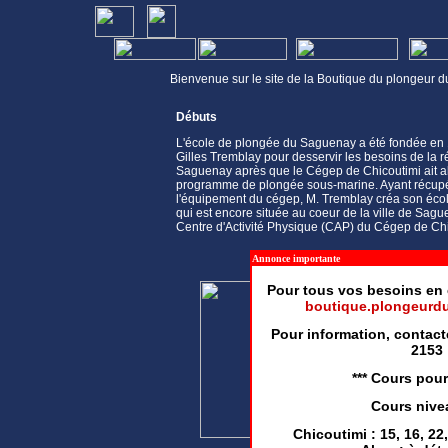
Bienvenue sur le site de la Boutique du plongeur
Débuts
L'école de plongée du Saguenay a été fondée en
Gilles Tremblay pour desservir les besoins de la 
Saguenay après que le Cégep de Chicoutimi ait
programme de plongée sous-marine. Ayant récup
l'équipement du cégep, M. Tremblay créa son éco
qui est encore située au coeur de la ville de Sag
Centre d'Activité Physique (CAP) du Cégep de Chi
Annonce importante
Pour tous vos besoins en 
boutique.plongeurd
Pour information, contac
2153
*** Cours pour
Cours nivea
Chicoutimi : 15, 16, 22,