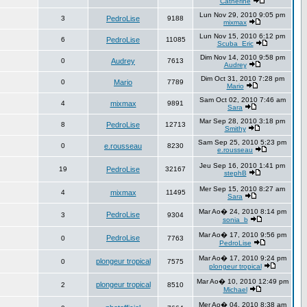
Catherine
Lun Nov 29, 2010 9:05 pm
3
PedroLise
9188
mixmax
Lun Nov 15, 2010 6:12 pm
6
PedroLise
11085
Scuba_Eric
Dim Nov 14, 2010 9:58 pm
0
Audrey
7613
Audrey
Dim Oct 31, 2010 7:28 pm
0
Mario
7789
Mario
Sam Oct 02, 2010 7:46 am
4
mixmax
9891
Sara
Mar Sep 28, 2010 3:18 pm
8
PedroLise
12713
Smithy
Sam Sep 25, 2010 5:23 pm
0
e.rousseau
8230
e.rousseau
Jeu Sep 16, 2010 1:41 pm
19
PedroLise
32167
stephB
Mer Sep 15, 2010 8:27 am
4
mixmax
11495
Sara
Mar Ao� 24, 2010 8:14 pm
PedroLise
3
9304
sonia_b
Mar Ao� 17, 2010 9:56 pm
PedroLise
0
7763
PedroLise
Mar Ao� 17, 2010 9:24 pm
plongeur tropical
0
7575
plongeur tropical
Mar Ao� 10, 2010 12:49 pm
plongeur tropical
2
8510
Michael
Mer Ao� 04, 2010 8:38 am