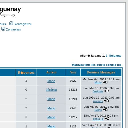
aguenay
u Saguenay
teurs
S'enregistrer
Connexion
Aller � la page
1
,
2
Suivante
Marquez tous les sujets comme lus
Auteur
Vus
Derniers Messages
R�ponses
Mer Nov 04, 2009 11:12 am
2
Mario
8922
Mario
Lun Mai 08, 2006 6:34 pm
0
Jérémie
58213
Jérémie
Lun D�c 12, 2011 9:06 am
Mario
2
16204
mixmax
Lun Mai 09, 2011 7:52 pm
2
Mario
9946
Gilles
Dim Avr 17, 2011 9:04 pm
6
Mario
11217
sonia_b
Ven F�v 11, 2011 10:03 am
Mario
1
8127