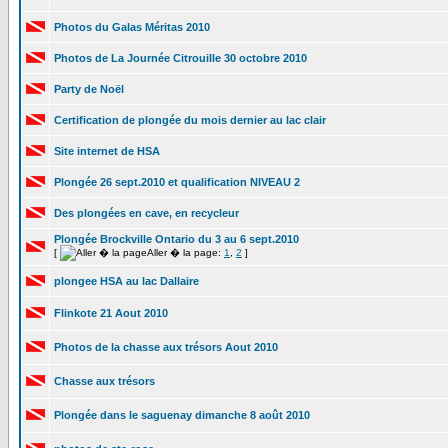
Photos du Galas Méritas 2010
Photos de La Journée Citrouille 30 octobre 2010
Party de Noël
Certification de plongée du mois dernier au lac clair
Site internet de HSA
Plongée 26 sept.2010 et qualification NIVEAU 2
Des plongées en cave, en recycleur
Plongée Brockville Ontario du 3 au 6 sept.2010
[
Aller � la page:
1
,
2
]
plongee HSA au lac Dallaire
Flinkote 21 Aout 2010
Photos de la chasse aux trésors Aout 2010
Chasse aux trésors
Plongée dans le saguenay dimanche 8 août 2010