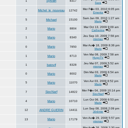
Sylvain
1
8317
Sara
Mer F�v 03, 2010 6:05 pm
Michel_le_nouveau
7
12742
Emerita
Sam Jan 09, 2010 1:27 am
5
Michael
15100
Mario
Mar Oct 13, 2009 9:09 am
2
Mario
8804
Catherine
Jeu Sep 10, 2009 7:58 pm
1
Mario
8340
mixmax
Mar Ao� 18, 2009 8:36 pm
Mario
0
7850
Mario
Ven Mai 08, 2009 7:58 am
1
Mario
8713
HugoTV
Jeu Mai 07, 2009 5:52 am
1
batovif
8328
mixmax
Dim Mai 03, 2009 6:54 am
0
Mario
8002
Mario
Ven Avr 03, 2009 8:52 pm
5
Mario
11070
Mario
Mer F�v 04, 2009 10:14 pm
SiocNarf
7
14822
SiocNarf
Lun Oct 06, 2008 6:53 pm
4
Mario
10710
Mario
Lun Sep 08, 2008 2:09 pm
12
ANDRE GUERIN
14411
Jérémie
Ven Ao� 29, 2008 5:57 pm
Mario
13
17179
mixmax
Mar Ao� 26, 2008 2:30 pm