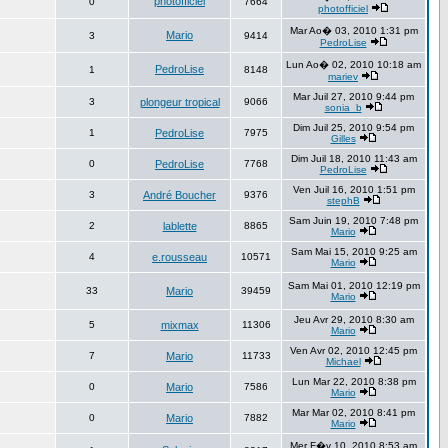
photofficiel
0
7664
photofficiel
Mar Ao� 03, 2010 1:31 pm
Mario
3
9414
PedroLise
Lun Ao� 02, 2010 10:18 am
PedroLise
1
8148
mariev
Mar Juil 27, 2010 9:44 pm
3
plongeur tropical
9066
sonia_b
Dim Juil 25, 2010 9:54 pm
1
PedroLise
7975
Gilles
Dim Juil 18, 2010 11:43 am
0
PedroLise
7768
PedroLise
Ven Juil 16, 2010 1:51 pm
3
André Boucher
9376
stephB
Sam Juin 19, 2010 7:48 pm
2
lablette
8865
Mario
Sam Mai 15, 2010 9:25 am
4
e.rousseau
10571
Mario
Sam Mai 01, 2010 12:19 pm
33
Mario
39459
Mario
Jeu Avr 29, 2010 8:30 am
5
mixmax
11306
Mario
Ven Avr 02, 2010 12:45 pm
7
Mario
11733
Michael
Lun Mar 22, 2010 8:38 pm
0
Mario
7586
Mario
Mar Mar 02, 2010 8:41 pm
0
Mario
7882
Mario
Mer F�v 10, 2010 8:53 am