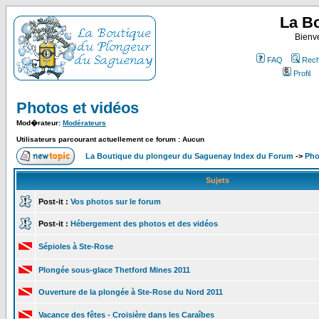
La B
Bienv
FAQ
Rech
Profil
Photos et vidéos
Mod�rateur:
Modérateurs
Utilisateurs parcourant actuellement ce forum : Aucun
La Boutique du plongeur du Saguenay Index du Forum
->
Pho
Sujets
Post-it :
Vos photos sur le forum
Post-it :
Hébergement des photos et des vidéos
Sépioles à Ste-Rose
Plongée sous-glace Thetford Mines 2011
Ouverture de la plongée à Ste-Rose du Nord 2011
Vacance des fêtes - Croisière dans les Caraîbes