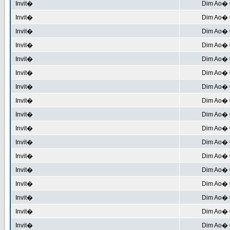
Invit�
Dim Ao� 
Invit�
Dim Ao� 
Invit�
Dim Ao� 
Invit�
Dim Ao� 
Invit�
Dim Ao� 
Invit�
Dim Ao� 
Invit�
Dim Ao� 
Invit�
Dim Ao� 
Invit�
Dim Ao� 
Invit�
Dim Ao� 
Invit�
Dim Ao� 
Invit�
Dim Ao� 
Invit�
Dim Ao� 
Invit�
Dim Ao� 
Invit�
Dim Ao� 
Invit�
Dim Ao� 
Invit�
Dim Ao� 