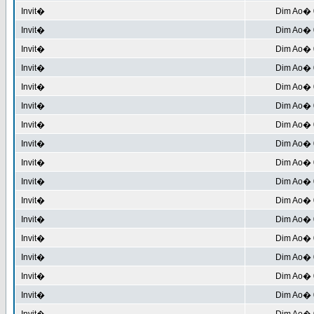
Invit�
Dim Ao� 
Invit�
Dim Ao� 
Invit�
Dim Ao� 
Invit�
Dim Ao� 
Invit�
Dim Ao� 
Invit�
Dim Ao� 
Invit�
Dim Ao� 
Invit�
Dim Ao� 
Invit�
Dim Ao� 
Invit�
Dim Ao� 
Invit�
Dim Ao� 
Invit�
Dim Ao� 
Invit�
Dim Ao� 
Invit�
Dim Ao� 
Invit�
Dim Ao� 
Invit�
Dim Ao� 