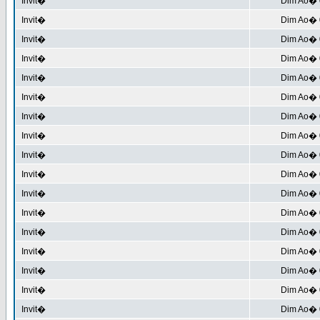
Invit�
Dim Ao� 
Invit�
Dim Ao� 
Invit�
Dim Ao� 
Invit�
Dim Ao� 
Invit�
Dim Ao� 
Invit�
Dim Ao� 
Invit�
Dim Ao� 
Invit�
Dim Ao� 
Invit�
Dim Ao� 
Invit�
Dim Ao� 
Invit�
Dim Ao� 
Invit�
Dim Ao� 
Invit�
Dim Ao� 
Invit�
Dim Ao� 
Invit�
Dim Ao� 
Invit�
Dim Ao� 
Invit�
Dim Ao� 