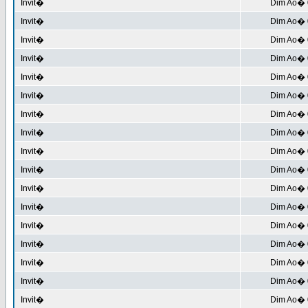
Invit�
Dim Ao� 
Invit�
Dim Ao� 
Invit�
Dim Ao� 
Invit�
Dim Ao� 
Invit�
Dim Ao� 
Invit�
Dim Ao� 
Invit�
Dim Ao� 
Invit�
Dim Ao� 
Invit�
Dim Ao� 
Invit�
Dim Ao� 
Invit�
Dim Ao� 
Invit�
Dim Ao� 
Invit�
Dim Ao� 
Invit�
Dim Ao� 
Invit�
Dim Ao� 
Invit�
Dim Ao� 
Invit�
Dim Ao� 