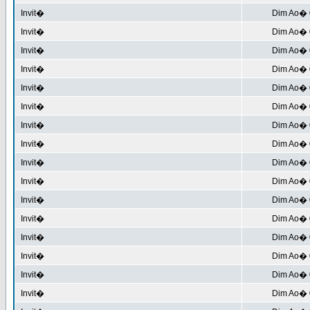
Invit�
Dim Ao� 
Invit�
Dim Ao� 
Invit�
Dim Ao� 
Invit�
Dim Ao� 
Invit�
Dim Ao� 
Invit�
Dim Ao� 
Invit�
Dim Ao� 
Invit�
Dim Ao� 
Invit�
Dim Ao� 
Invit�
Dim Ao� 
Invit�
Dim Ao� 
Invit�
Dim Ao� 
Invit�
Dim Ao� 
Invit�
Dim Ao� 
Invit�
Dim Ao� 
Invit�
Dim Ao� 