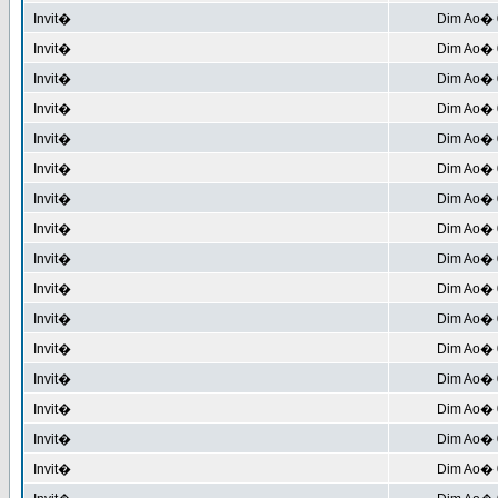
Invit�
Dim Ao� 
Invit�
Dim Ao� 
Invit�
Dim Ao� 
Invit�
Dim Ao� 
Invit�
Dim Ao� 
Invit�
Dim Ao� 
Invit�
Dim Ao� 
Invit�
Dim Ao� 
Invit�
Dim Ao� 
Invit�
Dim Ao� 
Invit�
Dim Ao� 
Invit�
Dim Ao� 
Invit�
Dim Ao� 
Invit�
Dim Ao� 
Invit�
Dim Ao� 
Invit�
Dim Ao� 