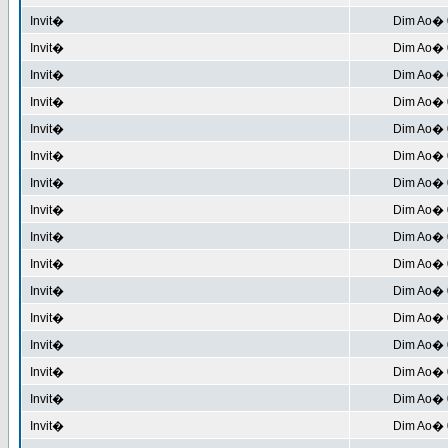
Invit�
Dim Ao� 
Invit�
Dim Ao� 
Invit�
Dim Ao� 
Invit�
Dim Ao� 
Invit�
Dim Ao� 
Invit�
Dim Ao� 
Invit�
Dim Ao� 
Invit�
Dim Ao� 
Invit�
Dim Ao� 
Invit�
Dim Ao� 
Invit�
Dim Ao� 
Invit�
Dim Ao� 
Invit�
Dim Ao� 
Invit�
Dim Ao� 
Invit�
Dim Ao� 
Invit�
Dim Ao� 