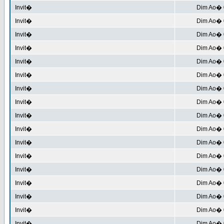
Invit�
Dim Ao� 
Invit�
Dim Ao� 
Invit�
Dim Ao� 
Invit�
Dim Ao� 
Invit�
Dim Ao� 
Invit�
Dim Ao� 
Invit�
Dim Ao� 
Invit�
Dim Ao� 
Invit�
Dim Ao� 
Invit�
Dim Ao� 
Invit�
Dim Ao� 
Invit�
Dim Ao� 
Invit�
Dim Ao� 
Invit�
Dim Ao� 
Invit�
Dim Ao� 
Invit�
Dim Ao� 
Invit�
Dim Ao� 