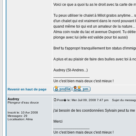
Voici ce que a quoi tu as le droit avec ta carte de
Tu peux utiliser le chalet à Milot gratos anytime..
d'un chalet qui est vraiment dans le nord pouvant
quand même toi qui est un amateur de la nature... 
Alma coin route du lac et avenue Dupont. Tu déti
plonge avec lui (elle est valide pour toi aussi)
Bref tu t'appropri tranquillement ton status d'immig
A plus et au plaisir de faire des bulles avec toi à n
Audrey (St-Andres...)
_________________
Un c'est bien mais deux c'est mieux !
Revenir en haut de page
Audrey
Post� le: Mer Juil 09, 2008 7:47 pm
Sujet du messag
Plongeur d'eau douce
j'ai besoin de tes coordonnées Sylvain peut tu me 
Inscrit le: 10 Avr 2008
Messages: 29
Localisation: Alma
Merci
_________________
Un c'est bien mais deux c'est mieux !