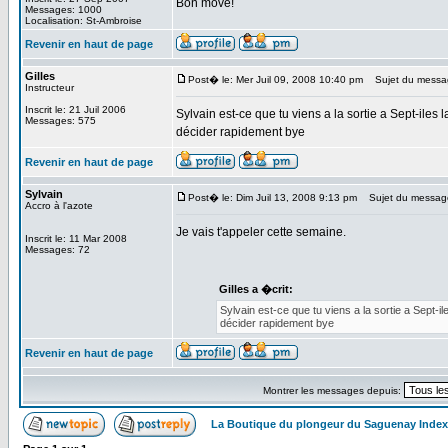
Bon move!
Messages: 1000
Localisation: St-Ambroise
Revenir en haut de page
Gilles
Post� le: Mer Juil 09, 2008 10:40 pm
Sujet du messa
Instructeur
Inscrit le: 21 Juil 2006
Sylvain est-ce que tu viens a la sortie a Sept-iles l
Messages: 575
décider rapidement bye
Revenir en haut de page
Sylvain
Post� le: Dim Juil 13, 2008 9:13 pm
Sujet du messag
Accro à l'azote
Je vais t'appeler cette semaine.
Inscrit le: 11 Mar 2008
Messages: 72
Gilles a �crit:
Sylvain est-ce que tu viens a la sortie a Sept-il
décider rapidement bye
Revenir en haut de page
Montrer les messages depuis:
La Boutique du plongeur du Saguenay Inde