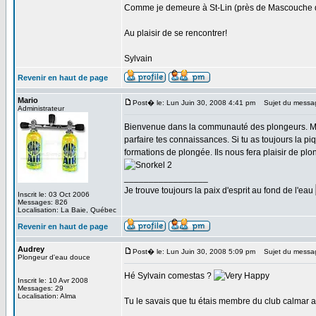
Comme je demeure à St-Lin (près de Mascouche da
Au plaisir de se rencontrer!
Sylvain
Revenir en haut de page
Mario
Post� le: Lun Juin 30, 2008 4:41 pm
Sujet du messa
Administrateur
Bienvenue dans la communauté des plongeurs. Maint
parfaire tes connaissances. Si tu as toujours la pi
formations de plongée. Ils nous fera plaisir de plon
_________________
Je trouve toujours la paix d'esprit au fond de l'eau
Inscrit le: 03 Oct 2006
Messages: 826
Localisation: La Baie, Québec
Revenir en haut de page
Audrey
Post� le: Lun Juin 30, 2008 5:09 pm
Sujet du messag
Plongeur d'eau douce
Hé Sylvain comestas ?
Inscrit le: 10 Avr 2008
Messages: 29
Localisation: Alma
Tu le savais que tu étais membre du club calmar a