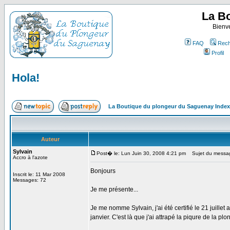
La B
Bienv
FAQ
Rech
Profil
Hola!
La Boutique du plongeur du Saguenay Inde
Auteur
Sylvain
Post� le: Lun Juin 30, 2008 4:21 pm
Sujet du messag
Accro à l'azote
Bonjours
Inscrit le: 11 Mar 2008
Messages: 72
Je me présente...
Je me nomme Sylvain, j'ai été certifié le 21 juill
janvier. C'est là que j'ai attrapé la piqure de la plo