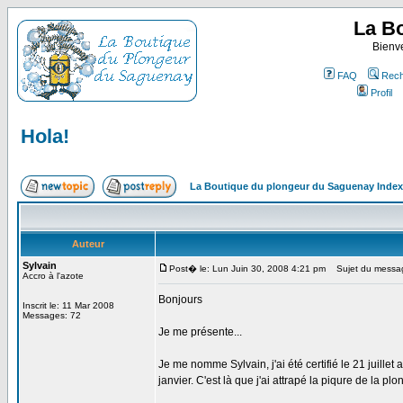
La B
Bienv
FAQ
Rech
Profil
Hola!
La Boutique du plongeur du Saguenay Inde
Auteur
Sylvain
Post� le: Lun Juin 30, 2008 4:21 pm
Sujet du messag
Accro à l'azote
Bonjours
Inscrit le: 11 Mar 2008
Messages: 72
Je me présente...
Je me nomme Sylvain, j'ai été certifié le 21 juill
janvier. C'est là que j'ai attrapé la piqure de la plo