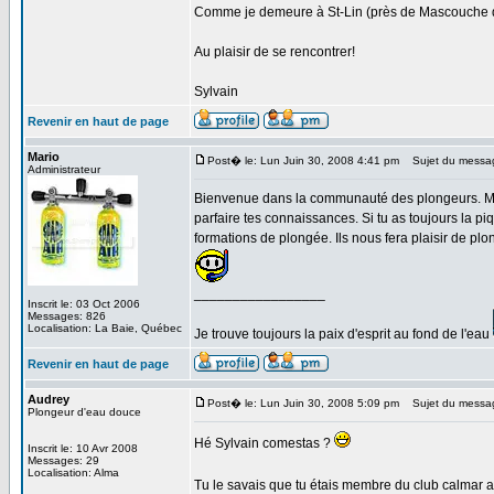
Comme je demeure à St-Lin (près de Mascouche da
Au plaisir de se rencontrer!
Sylvain
Revenir en haut de page
Mario
Post� le: Lun Juin 30, 2008 4:41 pm
Sujet du messa
Administrateur
Bienvenue dans la communauté des plongeurs. Maint
parfaire tes connaissances. Si tu as toujours la pi
formations de plongée. Ils nous fera plaisir de plon
_________________
Inscrit le: 03 Oct 2006
Messages: 826
Localisation: La Baie, Québec
Je trouve toujours la paix d'esprit au fond de l'eau
Revenir en haut de page
Audrey
Post� le: Lun Juin 30, 2008 5:09 pm
Sujet du messag
Plongeur d'eau douce
Hé Sylvain comestas ?
Inscrit le: 10 Avr 2008
Messages: 29
Localisation: Alma
Tu le savais que tu étais membre du club calmar a