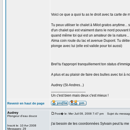
Voici ce que a quoi tu as le droit avec ta carte de
Tu peux utiliser le chalet à Milot gratos anytime..
d'un chalet qui est vraiment dans le nord pouvant
quand même toi qui est un amateur de la nature... 
Alma coin route du lac et avenue Dupont. Tu déti
plonge avec lui (elle est valide pour toi aussi)
Bref tu t'appropri tranquillement ton status d'immig
A plus et au plaisir de faire des bulles avec toi à n
Audrey (St-Andres...)
_________________
Un c'est bien mais deux c'est mieux !
Revenir en haut de page
Audrey
Post� le: Mer Juil 09, 2008 7:47 pm
Sujet du messag
Plongeur d'eau douce
j'ai besoin de tes coordonnées Sylvain peut tu me 
Inscrit le: 10 Avr 2008
Messages: 29