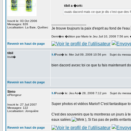
tibil a �crit:
ouais dacord mais ce que je dis c'est que des f
Inscrit le: 03 Oct 2006
_________________
Messages: 826
Localisation: La Baie, Québec
Je trouve toujours la paix d'esprit au fond de l'eau
Derni�re �dition par Mario le Jeu Juil 10, 2008 7:56 am; 
Revenir en haut de page
tibil
Post� le: Mer Juil 09, 2008 10:56 pm
Sujet du messa
Invit�
bien dacord avcec toi ce que tu fais maintenant 
Revenir en haut de page
Sinto
Post� le: Jeu Ao� 28, 2008 7:12 pm
Sujet du messa
ePlongeur
Super photos et vidéos Mario!! C'est fantastique tou
Inscrit le: 27 Juil 2007
Messages: 122
Localisation: Jonquière
C'est des souvenirs que tu montreras un jours à tes
eaux salées
), Si t'as pas de petits enfant
Revenir en haut de page