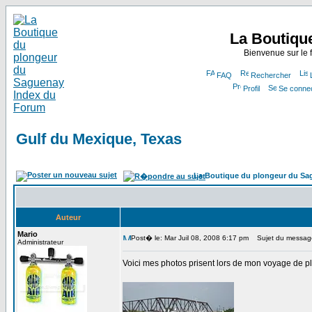
La Boutiqu
Bienvenue sur le
FAQ
Rechercher
Profil
Se connec
Gulf du Mexique, Texas
La Boutique du plongeur du Sa
Auteur
Mario
Post� le: Mar Juil 08, 2008 6:17 pm
Sujet du message
Administrateur
Voici mes photos prisent lors de mon voyage de 