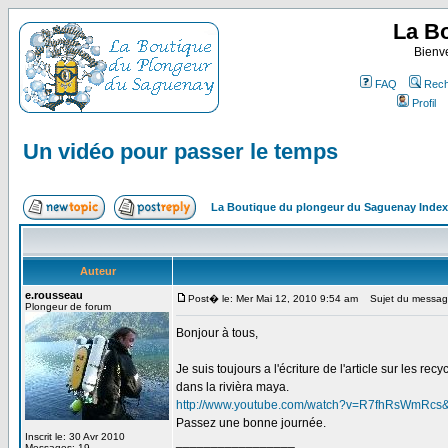
La B
Bienv
FAQ
Rech
Profil
Un vidéo pour passer le temps
La Boutique du plongeur du Saguenay Inde
Auteur
e.rousseau
Post� le: Mer Mai 12, 2010 9:54 am
Sujet du message:
Plongeur de forum
Bonjour à tous,
Je suis toujours a l'écriture de l'article sur les re
dans la rivièra maya.
http://www.youtube.com/watch?v=R7fhRsWmRcs
Passez une bonne journée.
Inscrit le: 30 Avr 2010
_________________
Messages: 19