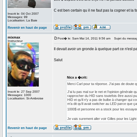
C est ben certain qu il ne faut pas la cogner et la 
Inscrit le: 04 Oct 2007
Messages: 99
Localisation: La Baie
Revenir en haut de page
mixmax
Post� le: Sam Mai 14, 2011 9:56 am
Sujet du messa
Instructeur
Il devait avoir un gronde à quelque part ce n'est 
Salut
Nicx a �crit:
Merci Carl pour ta réponse. J'ai pas de doute q
Inscrit le: 27 Sep 2007
J'ai lu pas mal sur le net et l'opinion généra
Messages: 1000
rapprocher du HID sans toutefois être aussi pu
Localisation: St-Ambroise
HID et qu'il n'y a pas de bulbe à changer qui co
m'a dit qu'il avait switcher au LED parce que ç
1000$ et personne en a stock pour les essayer
Je vais surement aller voir Gilles pour les Li
Revenir en haut de page