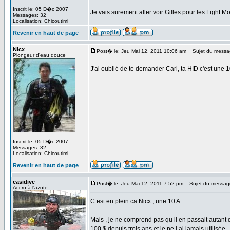
Inscrit le: 05 D�c 2007
Je vais surement aller voir Gilles pour les Light
Messages: 32
Localisation: Chicoutimi
Revenir en haut de page
Nicx
Post� le: Jeu Mai 12, 2011 10:06 am
Sujet du messa
Plongeur d'eau douce
J'ai oublié de te demander Carl, ta HID c'est une
Inscrit le: 05 D�c 2007
Messages: 32
Localisation: Chicoutimi
Revenir en haut de page
casidive
Post� le: Jeu Mai 12, 2011 7:52 pm
Sujet du messag
Accro à l'azote
C est en plein ca Nicx , une 10 A
Mais , je ne comprend pas qu il en passait autant
100 $ depuis trois ans et je ne l ai jamais utilisée