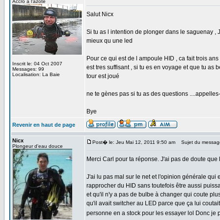
Accro à l'azote
Salut Nicx
Si tu as l intention de plonger dans le saguenay ,
mieux qu une led
Pour ce qui est de l ampoule HID , ca fait trois an
Inscrit le: 04 Oct 2007
est tres suffisant , si tu es en voyage et que tu as
Messages: 99
Localisation: La Baie
tour est joué
ne te gènes pas si tu as des questions ....appell
Bye
Revenir en haut de page
Nicx
Post� le: Jeu Mai 12, 2011 9:50 am
Sujet du messag
Plongeur d'eau douce
Merci Carl pour ta réponse. J'ai pas de doute que 
J'ai lu pas mal sur le net et l'opinion générale 
rapprocher du HID sans toutefois être aussi puiss
et qu'il n'y a pas de bulbe à changer qui coute plu
qu'il avait switcher au LED parce que ça lui couta
personne en a stock pour les essayer lol Donc je