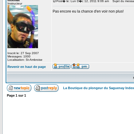
mixmax
Post� le: Lun D�c 12, 2011 9:06 am
Sujet du messa
Instructeur
Pas encore eu la chance d'en voir non plus!
Inscrit le: 27 Sep 2007
Messages: 1000
Localisation: St-Ambroise
Revenir en haut de page
La Boutique du plongeur du Saguenay Inde
Page
1
sur
1