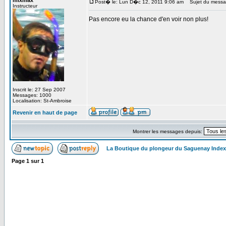
mixmax
Post� le: Lun D�c 12, 2011 9:06 am
Sujet du messa
Instructeur
Pas encore eu la chance d'en voir non plus!
Inscrit le: 27 Sep 2007
Messages: 1000
Localisation: St-Ambroise
Revenir en haut de page
Montrer les messages depuis:
La Boutique du plongeur du Saguenay Inde
Page
1
sur
1