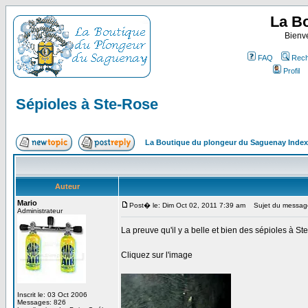
La B
Bienv
FAQ
Rech
Profil
Sépioles à Ste-Rose
La Boutique du plongeur du Saguenay Inde
Auteur
Mario
Post� le: Dim Oct 02, 2011 7:39 am
Sujet du message
Administrateur
La preuve qu'il y a belle et bien des sépioles à S
Cliquez sur l'image
Inscrit le: 03 Oct 2006
Messages: 826