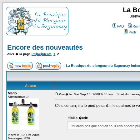
La B
Bienv
FAQ
Rech
Profil
Encore des nouveautés
Aller � la page
Pr�c�dente
1
,
2
La Boutique du plongeur du Saguenay Inde
Auteur
Mario
Post� le: Mar Sep 16, 2008 6:58 am
Sujet du messa
Administrateur
C'est certain, il a le pied pesant.... les palmes je v
tibil a �crit:
...faudrais pas que carl ait ca, il irais encore pl
Inscrit le: 03 Oct 2006
_________________
Messages: 826